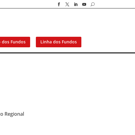




U
o dos Fundos
Linha dos Fundos
to Regional