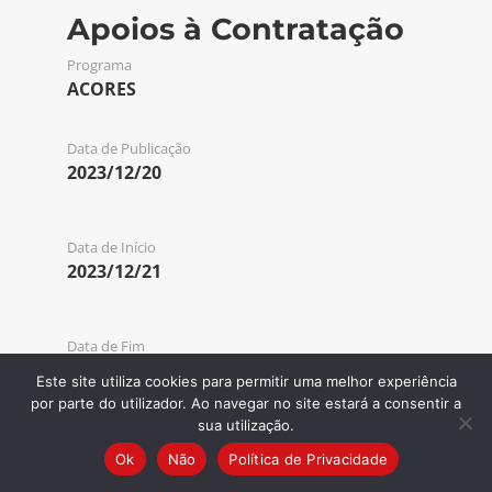
Apoios à Contratação
Programa
ACORES
Data de Publicação
2023/12/20
Data de Início
2023/12/21
Data de Fim
2023/12/26
Este site utiliza cookies para permitir uma melhor experiência
por parte do utilizador. Ao navegar no site estará a consentir a
sua utilização.
Código de Aviso
Ok
Não
Política de Privacidade
ACORES-18-2023-19