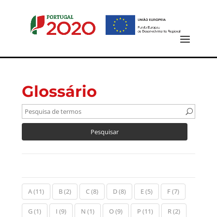
Glossário
A
(11)
B
(2)
C
(8)
D
(8)
E
(5)
F
(7)
G
(1)
I
(9)
N
(1)
O
(9)
P
(11)
R
(2)