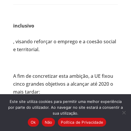
inclusivo
, visando reforçar o emprego e a coesão social
e territorial.
A fim de concretizar esta ambição, a UE fixou
cinco grandes objetivos a alcançar até 2020 o
mais tardar:
elevar para, pelo menos, 75 % a taxa de
Este site utiliza cookies para permitir uma melhor experiência
emprego da população entre os 20 e os 64
por parte do utilizador. Ao navegar no site estará a consentir a
sua utilização.
anos;
Ok
Não
Política de Privacidade