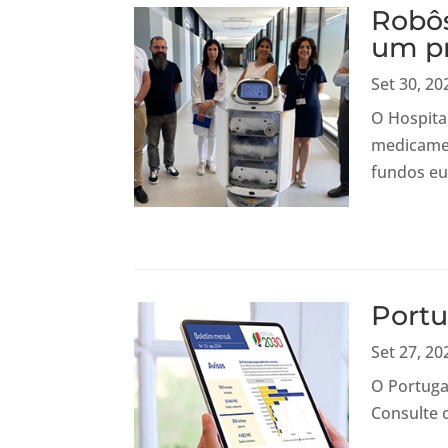
Robôs
um p
Set 30, 20
O Hospita
medicamen
fundos eu
Portu
Set 27, 20
O Portuga
Consulte 