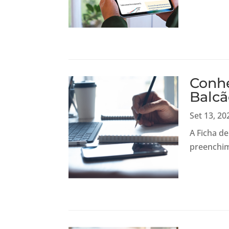
Conhe
Balcã
Set 13, 20
A Ficha d
preenchi