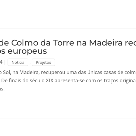
de Colmo da Torre na Madeira r
os europeus
24
|
,
Notícia
Projetos
o Sol, na Madeira, recuperou uma das únicas casas de col
De finais do século XIX apresenta-se com os traços originai
s.