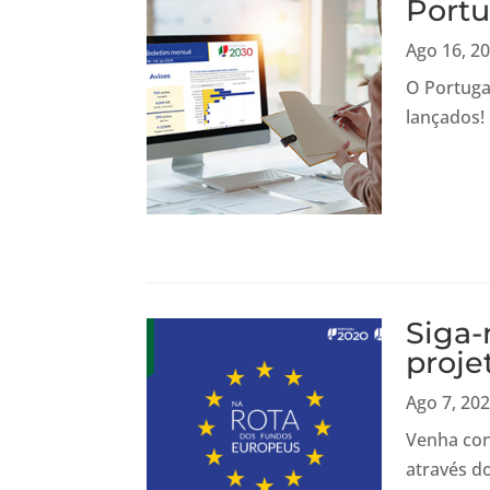
Portu
Ago 16, 2
O Portuga
lançados!
Siga-
proje
Ago 7, 20
Venha con
através d