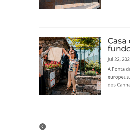
Casa 
fund
Jul 22, 20
A Ponta d
europeus. 
dos Canha
« Older Entries