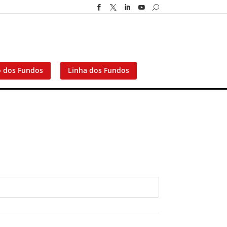




U
o dos Fundos
Linha dos Fundos