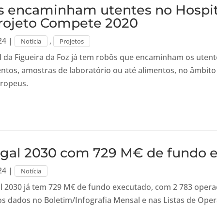
 encaminham utentes no Hospital
rojeto Compete 2020
24
|
,
Notícia
Projetos
l da Figueira da Foz já tem robôs que encaminham os utent
tos, amostras de laboratório ou até alimentos, no âmbito
ropeus.
gal 2030 com 729 M€ de fundo 
24
|
Notícia
l 2030 já tem 729 M€ de fundo executado, com 2 783 opera
os dados no Boletim/Infografia Mensal e nas Listas de Ope