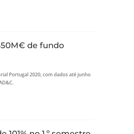
450M€ de fundo
orial Portugal 2020, com dados até junho
 AD&C.
e 101% no 1.º semestre