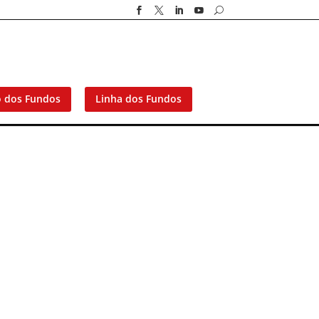




U
o dos Fundos
Linha dos Fundos