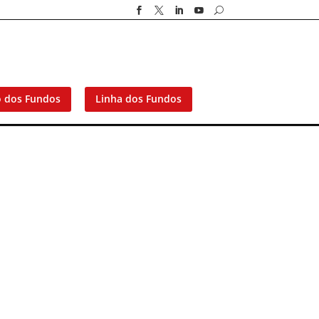




U
o dos Fundos
Linha dos Fundos