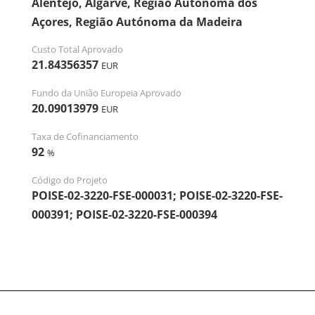
Alentejo, Algarve, Região Autónoma dos
Açores, Região Autónoma da Madeira
Custo Total Aprovado
21.84356357
EUR
Fundo da União Europeia Aprovado
20.09013979
EUR
Taxa de Cofinanciamento
92
%
Código do Projeto
POISE-02-3220-FSE-000031; POISE-02-3220-FSE-
000391; POISE-02-3220-FSE-000394