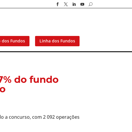




U
o dos Fundos
Linha dos Fundos
7% do fundo
o
o a concurso, com 2 092 operações