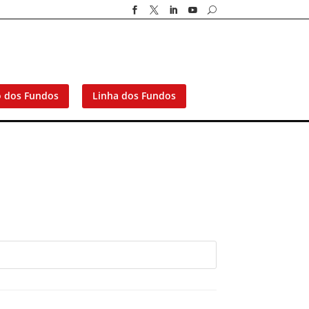




U
o dos Fundos
Linha dos Fundos