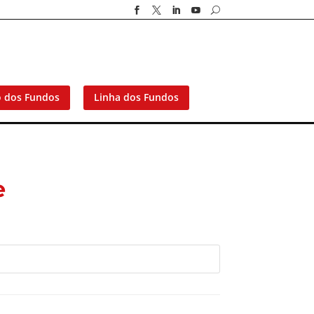




U
o dos Fundos
Linha dos Fundos
e