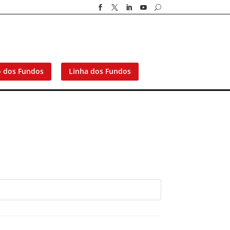




U
o dos Fundos
Linha dos Fundos