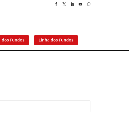




U
o dos Fundos
Linha dos Fundos