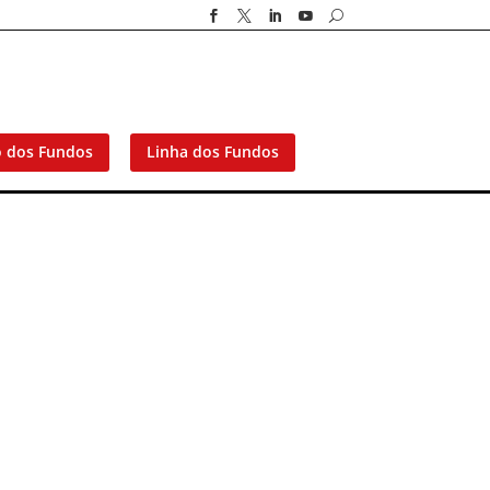




U
o dos Fundos
Linha dos Fundos