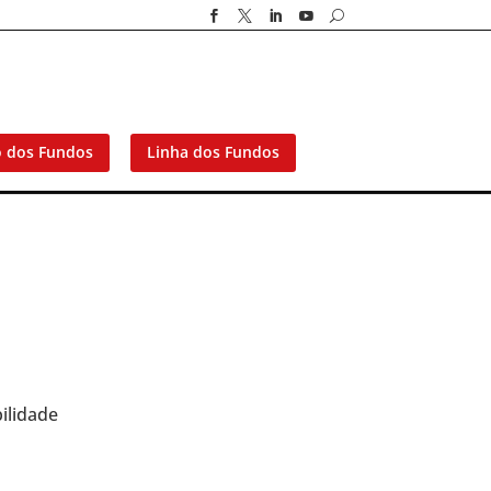




U
o dos Fundos
Linha dos Fundos
ilidade