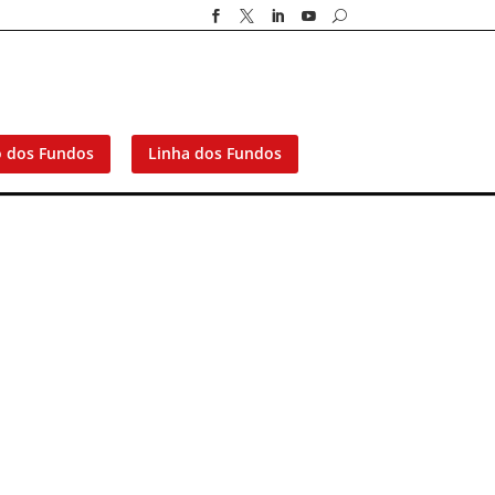




U
o dos Fundos
Linha dos Fundos