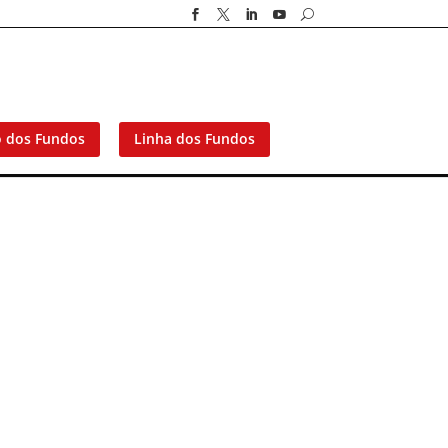




U
o dos Fundos
Linha dos Fundos