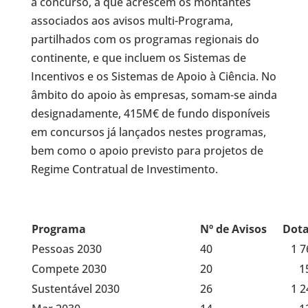
a concurso, a que acrescem os montantes
associados aos avisos multi-Programa,
partilhados com os programas regionais do
continente, e que incluem os Sistemas de
Incentivos e os Sistemas de Apoio à Ciência. No
âmbito do apoio às empresas, somam-se ainda
designadamente, 415M€ de fundo disponíveis
em concursos já lançados nestes programas,
bem como o apoio previsto para projetos de
Regime Contratual de Investimento.
Programa
Nº de Avisos
Dota
Pessoas 2030
40
1 763
Compete 2030
20
156 
Sustentável 2030
26
1 240