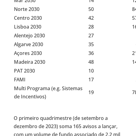
Mar 2030
14
125 
Norte 2030
50
842 
Centro 2030
42
572 
Lisboa 2030
28
160 
Alentejo 2030
27
57 0
Algarve 2030
35
62 5
Açores 2030
36
218 
Madeira 2030
48
149 
PAT 2030
10
15 0
FAMI
17
29 3
Multi Programa (e.g. Sistemas
19
787 
de Incentivos)
O primeiro quadrimestre (de setembro a
dezembro de 2023) soma 165 avisos a lançar,
com um volume de fundo associado de 2,2 mil