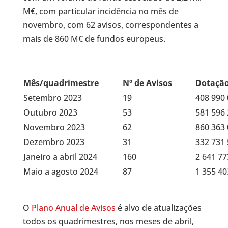
M€, com particular incidência no mês de
novembro, com 62 avisos, correspondentes a
mais de 860 M€ de fundos europeus.
Mês/quadrimestre
Nº de Avisos
Dotaçã
Setembro 2023
19
408 990 
Outubro 2023
53
581 596 
Novembro 2023
62
860 363 
Dezembro 2023
31
332 731 
Janeiro a abril 2024
160
2 641 77
Maio a agosto 2024
87
1 355 40
O
Plano Anual de Avisos
é alvo de atualizações
todos os quadrimestres, nos meses de abril,