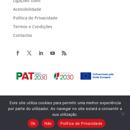
Ligações Úteis
Acessibilidade
Política de Privacidade
Termos e Condições
Contactos
Este site utiliza cookies para permitir uma melhor experiência
Copyright© 2022 Portugal 2020. Todos os direitos reservados.
por parte do utilizador. Ao navegar no site estará a consentir a
sua utilização.
Ok
Não
Política de Privacidade