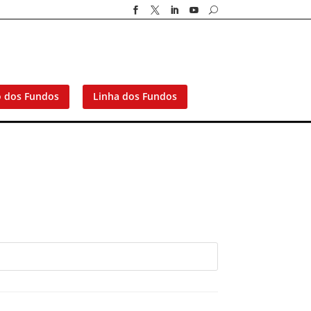




U
o dos Fundos
Linha dos Fundos