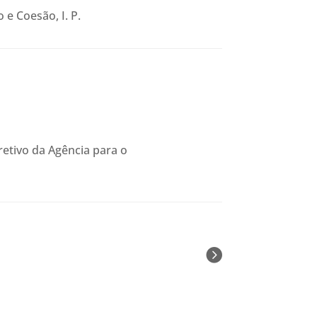
e Coesão, I. P.
retivo da Agência para o
Next Entries »