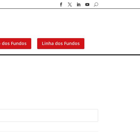




U
o dos Fundos
Linha dos Fundos