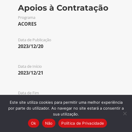
Apoios à Contratação
Programa
ACORES
Data de Publicação
2023/12/20
Data de Início
2023/12/21
Data de Fim
2023/12/26
Este site utiliza cookies para permitir uma melhor experiência
por parte do utilizador. Ao navegar no site estará a consentir a
sua utilização.
Código de Aviso
Ok
Não
Política de Privacidade
ACORES-18-2023-19